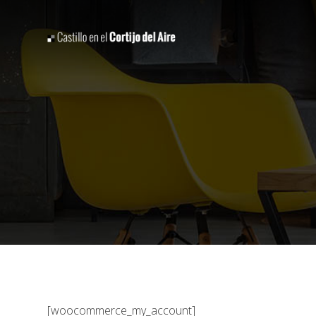
[woocommerce_my_account]